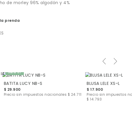
cho de morley 96% algodón y 4%
la prenda
XS
New in
BATITA LUCY NB-S
BLUSA LELE XS-L
$ 29.900
$ 17.900
Precio sin impuestos nacionales
$ 24.711
Precio sin impuestos n
$ 14.793