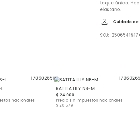
toque único. He
elastano.
Cuidado de 
SKU: I2506541%17
-L
BATITA LILY NB-M
$ 24.900
uestos nacionales
Precio sin impuestos nacionales
$ 20.579