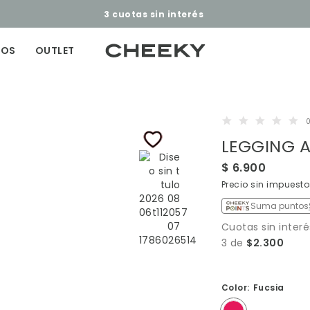
3 cuotas sin interés​ ​
ÑOS
OUTLET
0
LEGGING A
$ 6.900
Precio sin impuest
Suma puntos
Cuotas sin interé
3 de
$2.300
Color:
Fucsia