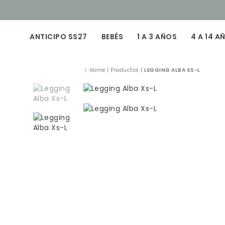
ANTICIPO SS27
BEBÉS
1 A 3 AÑOS
4 A 14 A
Home
|
Productos
|
LEGGING ALBA XS-L