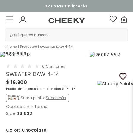
3 cuotas sin interés​ ​
¿Qué querés buscar?
Home
|
Productos
|
SWEATER DAW 4-14
0 Opiniones
SWEATER DAW 4-14
$ 19.900
Precio sin impuestos nacionales $ 16.446
Suma puntos
Saber más
Cuotas sin interés:
3 de
$6.633
Color:
Chocolate