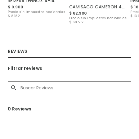
REMERA LENNOX 4-14
REM
CAMISACO CAMERON 4-12
$ 9.900
$ 16
les
Precio sin impuestos nacionales
Prec
$ 82.900
$ 8.182
$ 13.
Precio sin impuestos nacionales
$ 68.512
REVIEWS
Filtrar reviews
0 Reviews