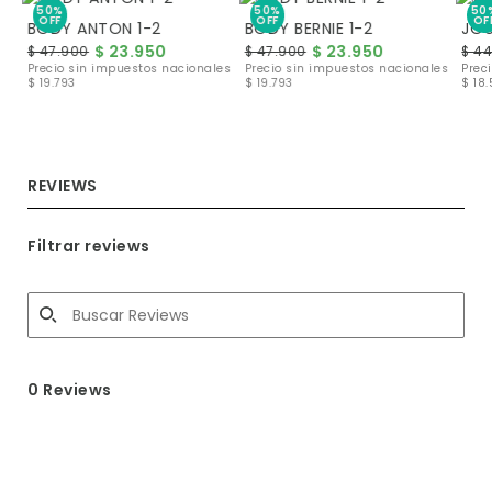
50%
50%
50
OFF
OFF
OF
BODY ANTON 1-2
BODY BERNIE 1-2
JOG
$ 23.950
$ 23.950
$ 47.900
$ 47.900
$ 4
les
Precio sin impuestos nacionales
Precio sin impuestos nacionales
Prec
$ 19.793
$ 19.793
$ 18
REVIEWS
Filtrar reviews
0 Reviews