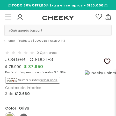
3 cuotas sin interés​ ​
¿Qué querés buscar?
50%
Home
|
Productos
|
JOGGER TOLEDO 1-3
OFF
0 Opiniones
JOGGER TOLEDO 1-3
$ 37.950
$ 75.900
Precio sin impuestos nacionales $ 31.364
Suma puntos
Saber más
Cuotas sin interés:
3 de
$12.650
Color:
Oliva